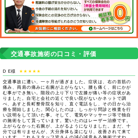
交通事故施術の口コミ・評価
D E様
★★★★★
交通事故に遭い、一ヶ月が過ぎました。症状は、右の首筋の
痛み、両肩の痛みに右腕が上がらない。腰も痛く、前にかが
む事ができ無い。階段の上り下りで左膝が痛い等の症状があ
りました。自宅と会社の近くで良い院がないかネットで調
べ、あすと長町整骨院を知り、直ぐ電話をし、その日から治
療を開始しました。関心したのは、しっかり問診と検査を行
い説明をして頂いた事。そして、電気やマッサージ等で独自
の施術をして貰っています。驚いたのはレーザー治療です。
上がらなかった右腕が、上がるようになりました。まだ、十
分では有りませんが、大分身体も楽になり、改善されて来て
います。これもスタッフ皆さんの誠心誠意ある施術ですね。