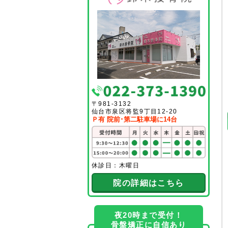
〒981-3132
仙台市泉区将監9丁目12-20
Ｐ有 院前･第二駐車場に14台
休診日：木曜日
院の詳細はこちら
夜20時まで受付！
骨盤矯正に自信あり