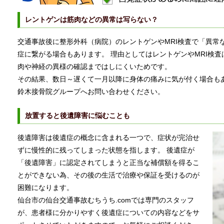
レントゲンは筋肉などの異常は写らない？
交通事故後に整形外科（病院）のレントゲンやMRI検査で「異常
症に繋がる場合もあります。 理由としてはレントゲンやMRI検
肉や神経の異様の確認まではしにくいためです。
その結果、数日～遅くて一月以降に身体の痛みに気が付く場合も
鈴木接骨院グループへお問い合わせください。
放置すると後遺障害に悩むことも
後遺障害は後遺症の概念に含まれる一つで、症状が完治せ
ずに慢性的に残ってしまった状態を指します。 後遺症が
「後遺障害」に認定されてしまうと正当な補償額を得るこ
とができない為、その後の生活で治療や保証を受けるのが
困難になります。
仙台市の仙台交通事故むちうち.comでは専門のスタッフ
が、患者様に分かりやすく後遺症についての内容などをサ