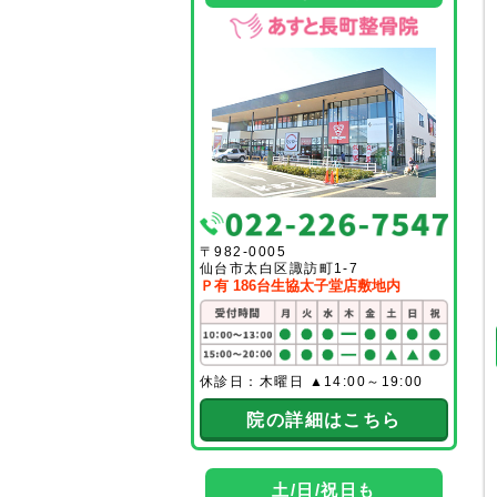
〒982-0005
仙台市太白区諏訪町1-7
Ｐ有 186台生協太子堂店敷地内
休診日：木曜日 ▲14:00～19:00
院の詳細はこちら
土/日/祝日も